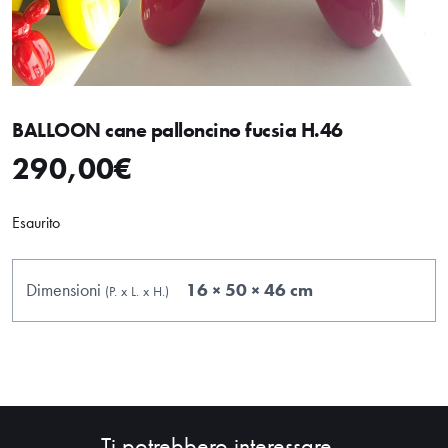
BALLOON cane palloncino fucsia H.46
290,00
€
Esaurito
Dimensioni
16 × 50 × 46 cm
(P.
x
L.
x
H.
)
Ti potrebbero interessare...