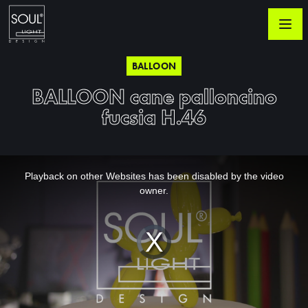
BALLOON
BALLOON cane palloncino
fucsia H.46
This
is
a
Playback on other Websites has been disabled by the video
modal
window.
owner.
Video
Player
is
loading.