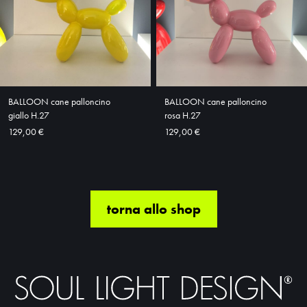
BALLOON cane palloncino
BALLOON cane palloncino
giallo H.27
rosa H.27
129,00 €
129,00 €
torna allo shop