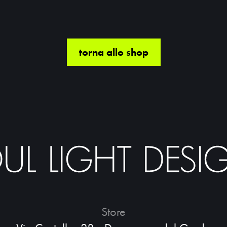
torna allo shop
Store