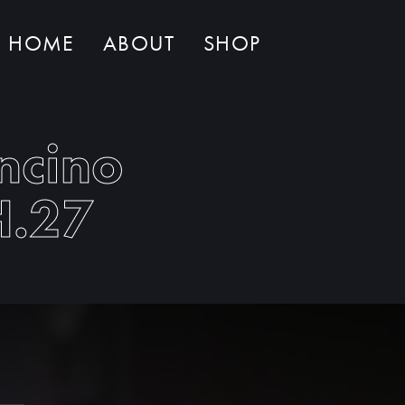
HOME
ABOUT
SHOP
Non ci sono al momento prodotti nel carrello
ncino
H.27