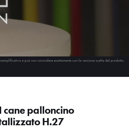
esemplificativo e può non coincidere esattamente con la versione scelta del prodotto.
cane palloncino
tallizzato H.27