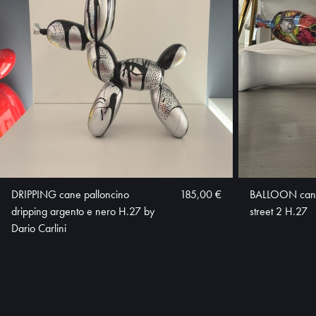
DRIPPING cane palloncino
185,00 €
BALLOON cane
dripping argento e nero H.27 by
street 2 H.27
Dario Carlini