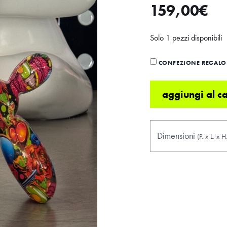
159,00
€
Solo 1 pezzi disponibili
CONFEZIONE REGALO 
aggiungi al ca
Dimensioni
(P.
x
L.
x
H