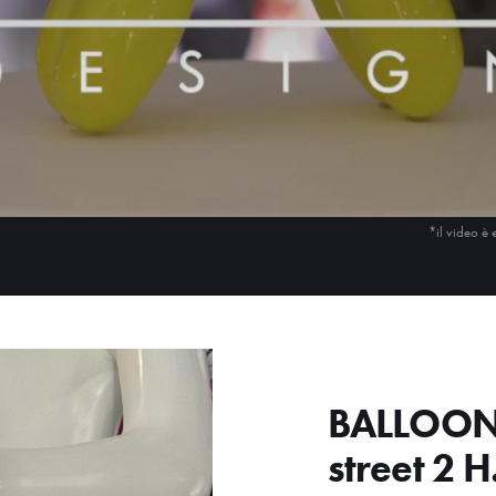
*il video è 
BALLOON 
street 2 