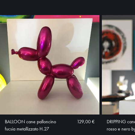
BALLOON cane palloncino
129,00 €
DRIPPING cane 
fucsia metallizzato H.27
rosso e nero by