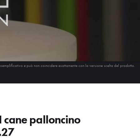
esemplificativo e può non coincidere esattamente con la versione scelta del prodotto.
cane palloncino
H.27