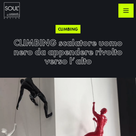
CLIMBING
CLIMBING scalatore uomo
nero da appendere rivolto
verso l’alto