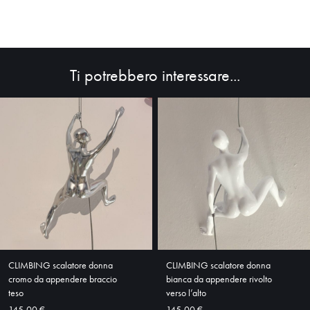
SHOP
Ti potrebbero interessare...
CLIMBING scalatore donna
CLIMBING scalatore donna
cromo da appendere braccio
bianca da appendere rivolto
teso
verso l’alto
145,00 €
145,00 €