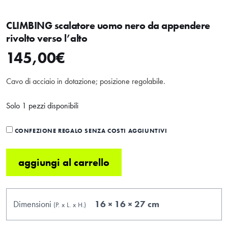
CLIMBING scalatore uomo nero da appendere
rivolto verso l’alto
145,00
€
Cavo di acciaio in dotazione; posizione regolabile.
Solo 1 pezzi disponibili
CONFEZIONE REGALO SENZA COSTI AGGIUNTIVI
aggiungi al carrello
HOME
Dimensioni
16 × 16 × 27 cm
(P.
x
L.
x
H.
)
ABOUT