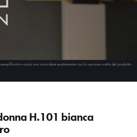
esemplificativo e può non coincidere esattamente con la versione scelta del prodotto.
onna H.101 bianca
ero