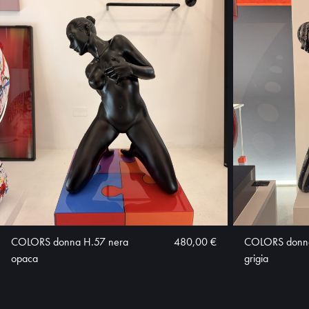
COLORS donna H.57 nera
480,00 €
COLORS donna
opaca
grigia