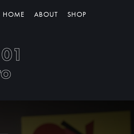
HOME
ABOUT
SHOP
Non ci sono al momento prodotti nel carrello
101
ro