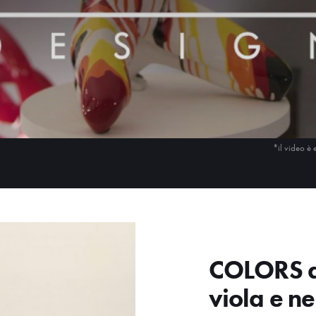
*il video è 
COLORS d
viola e n