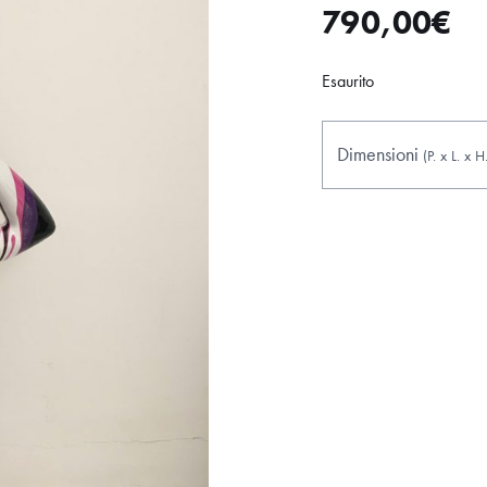
790,00
€
Esaurito
Dimensioni
(P.
x
L.
x
H