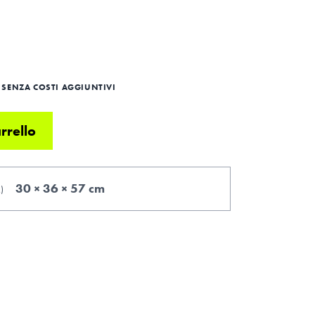
SENZA COSTI AGGIUNTIVI
rrello
30 × 36 × 57 cm
.
)