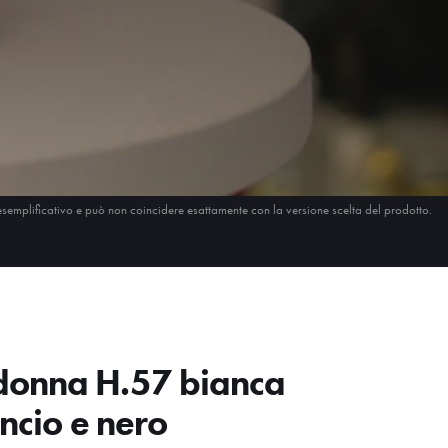
esemplificativo e può non coincidere esattamente con la versione scelta del prodotto.
onna H.57 bianca
ncio e nero