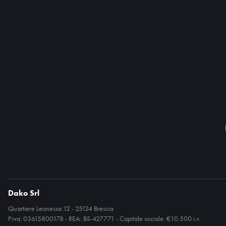
Dako Srl
Quartiere Leonessa 12 - 25124 Brescia
P.iva: 03615800178 - REA: BS-427771 - Capitale sociale: €10.500 i.v.