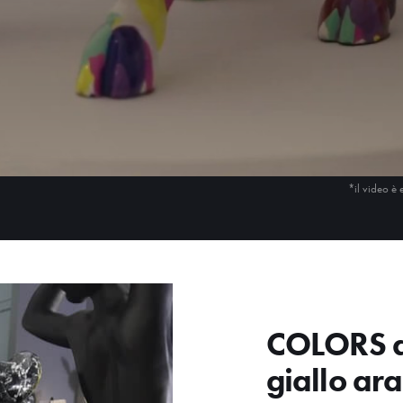
*il video è 
COLORS d
giallo ara