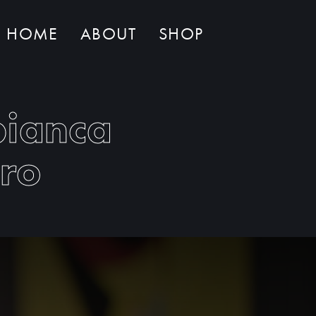
HOME
ABOUT
SHOP
Non ci sono al momento prodotti nel carrello
ianca
ero