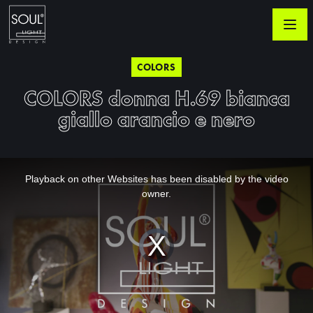
COLORS
COLORS donna H.69 bianca
giallo arancio e nero
This
is
a
Playback on other Websites has been disabled by the video
modal
window.
owner.
Video
Player
is
loading.