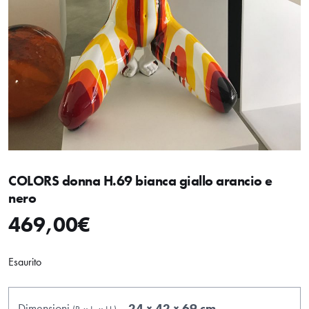
COLORS donna H.69 bianca giallo arancio e
nero
469,00
€
Esaurito
Dimensioni
24 × 42 × 69 cm
(P.
x
L.
x
H.
)