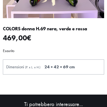
COLORS donna H.69 nera, verde e rossa
469,00
€
Esaurito
Dimensioni
24 × 42 × 69 cm
(P.
x
L.
x
H.
)
Ti potrebbero interessare...