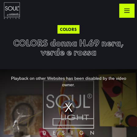
COLORS
COLORS donna H.69 nera,
verde e rossa
This
is
a
Playback on other Websites has been disabled by the video
modal
window.
owner.
Video
Player
is
loading.