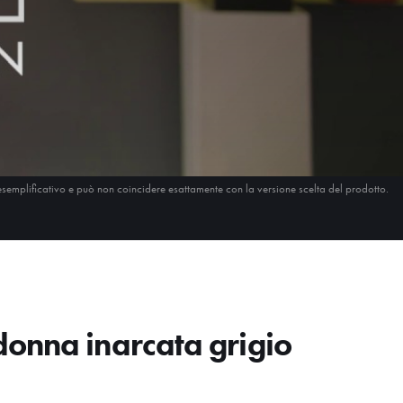
esemplificativo e può non coincidere esattamente con la versione scelta del prodotto.
onna inarcata grigio