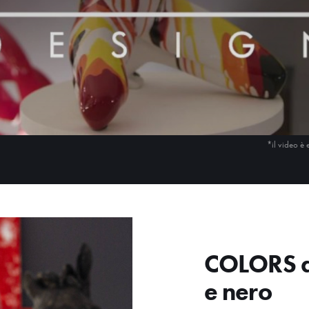
*il video è 
COLORS d
e nero