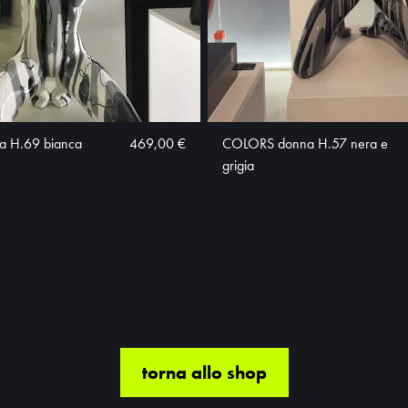
 H.69 bianca
469,00 €
COLORS donna H.57 nera e
grigia
torna allo shop