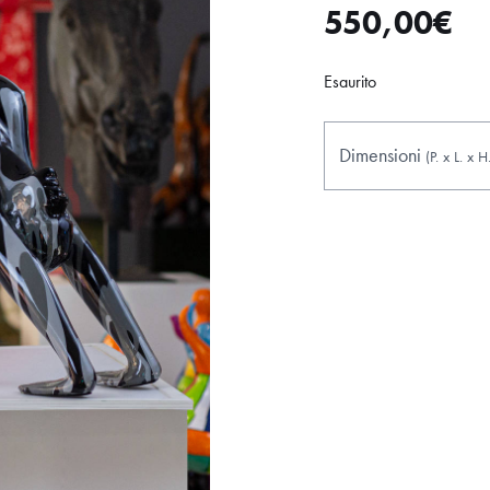
550,00
€
Esaurito
Dimensioni
(P.
x
L.
x
H