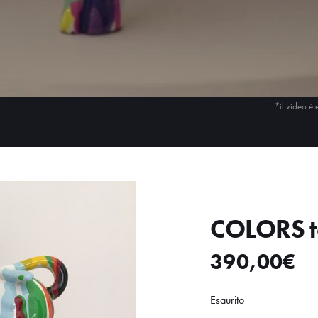
*il video è 
COLORS to
390,00
€
Esaurito