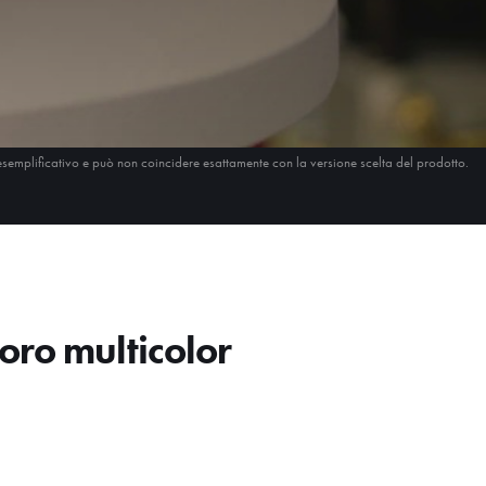
esemplificativo e può non coincidere esattamente con la versione scelta del prodotto.
ro multicolor