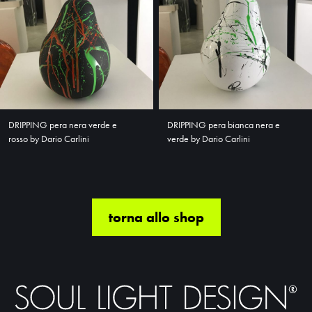
DRIPPING pera nera verde e
DRIPPING pera bianca nera e
rosso by Dario Carlini
verde by Dario Carlini
torna allo shop