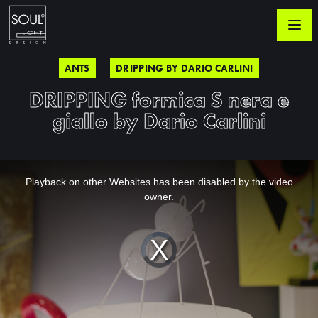
ANTS
DRIPPING BY DARIO CARLINI
DRIPPING formica S nera e
giallo by Dario Carlini
This
is
a
Playback on other Websites has been disabled by the video
modal
window.
owner.
Video
Player
is
loading.