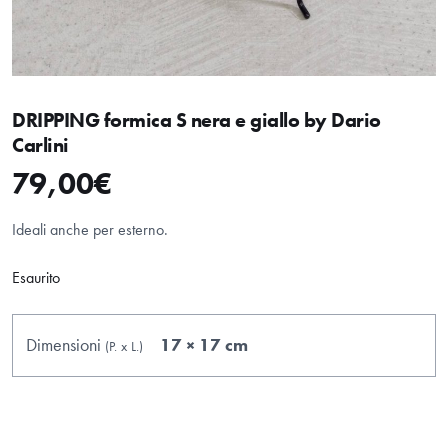
DRIPPING formica S nera e giallo by Dario
Carlini
79,00
€
Ideali anche per esterno.
Esaurito
Dimensioni
17 × 17 cm
(P.
x
L.
)