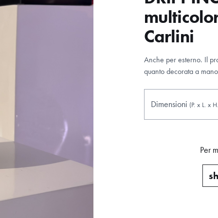
multicolo
Carlini
Anche per esterno. Il pr
quanto decorata a mano 
Dimensioni
(P.
x
L.
x
H
Per m
sh