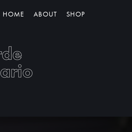
HOME
ABOUT
SHOP
Non ci sono al momento prodotti nel carrello
rde
ario