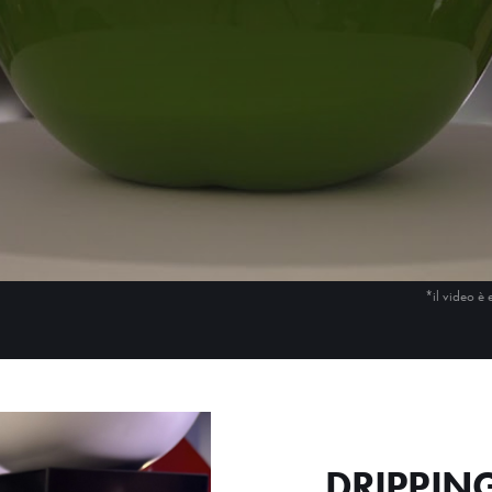
*il video è 
DRIPPING