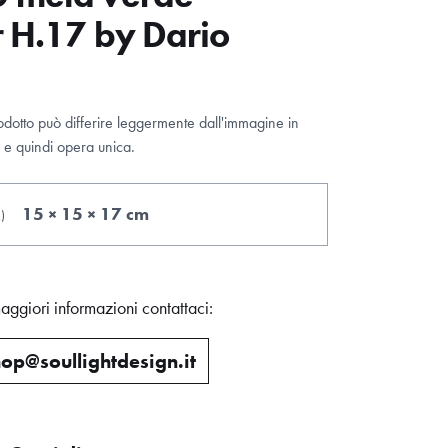
r H.17 by Dario
odotto può differire leggermente dall'immagine in
e quindi opera unica.
15 × 15 × 17 cm
.
)
aggiori informazioni contattaci:
op@soullightdesign.it