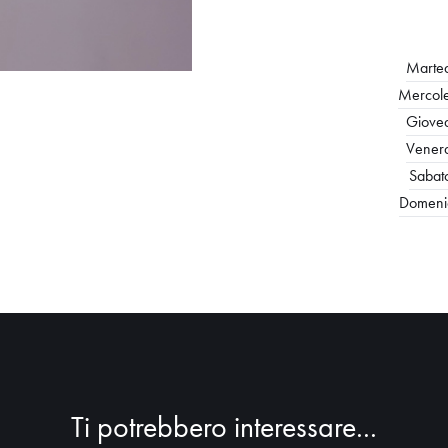
Marted
Mercole
Gioved
Venerd
Sabat
Domenic
Ti potrebbero interessare...