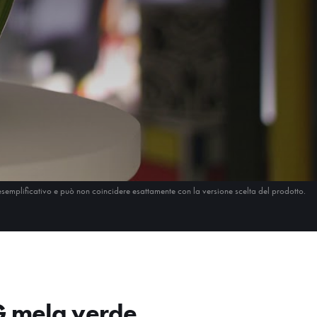
esemplificativo e può non coincidere esattamente con la versione scelta del prodotto.
 mela verde