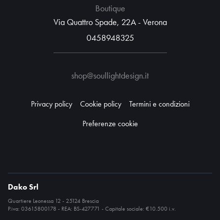
Boutique
Via Quattro Spade, 22A - Verona
0458948325
shop@soullightdesign.it
Privacy policy
Cookie policy
Termini e condizioni
Preferenze cookie
Dako Srl
Quartiere Leonessa 12 - 25124 Brescia
P.iva: 03615800178 - REA: BS-427771 - Capitale sociale: €10.500 i.v.