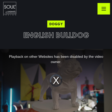
DOGGY
ENGLISH BULLDOG
This
is
a
Playback on other Websites has been disabled by the video
modal
window.
owner.
Video
Player
is
loading.