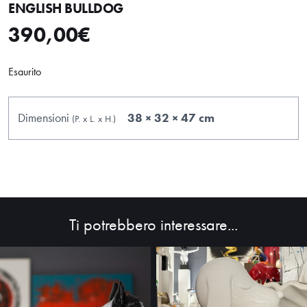
ENGLISH BULLDOG
390,00
€
Esaurito
Dimensioni
38 × 32 × 47 cm
(P.
x
L.
x
H.
)
HOME
ABOUT
SHOP
Ti potrebbero interessare...