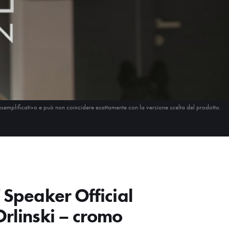
esemplificativo e può non coincidere esattamente con la versione scelta del prodotto.
T Speaker Official
Orlinski – cromo