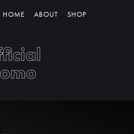
HOME
ABOUT
SHOP
Non ci sono al momento prodotti nel carrello
ficial
cromo