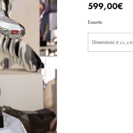
599,00
€
Esaurito
Dimensioni
(P.
x
L.
x
H