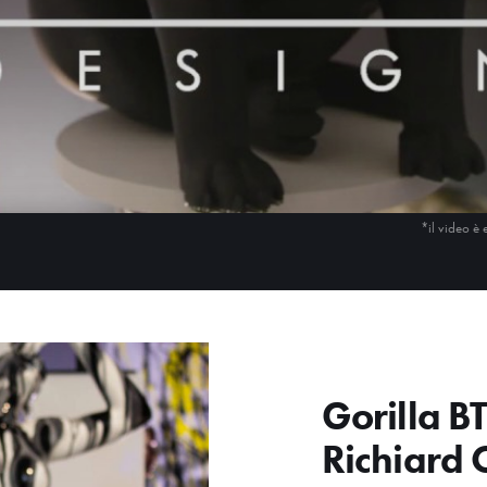
*il video è 
Gorilla B
Richiard 