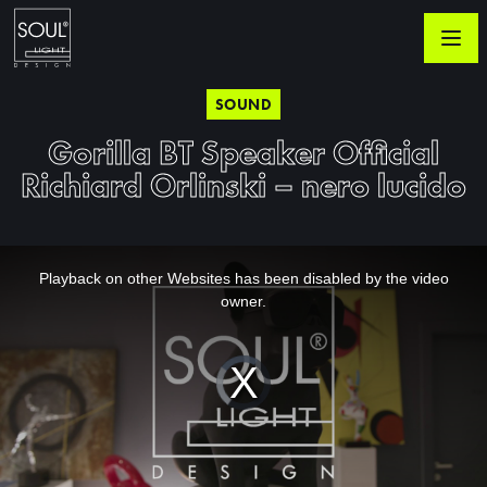
SOUND
Gorilla BT Speaker Official
Richiard Orlinski – nero lucido
This
is
a
Playback on other Websites has been disabled by the video
modal
window.
owner.
Video
Player
is
loading.