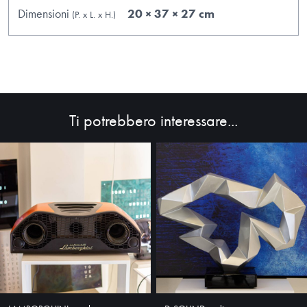
Dimensioni
20 × 37 × 27 cm
(P.
x
L.
x
H.
)
HOME
Ti potrebbero interessare...
ABOUT
SHOP