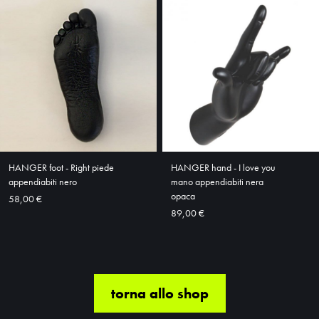
HANGER foot - Right piede
HANGER hand - I love you
appendiabiti nero
mano appendiabiti nera
opaca
58,00 €
89,00 €
torna allo shop