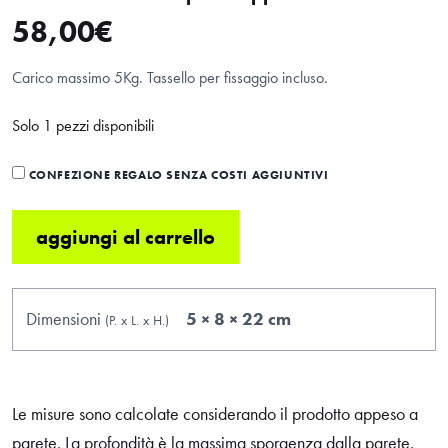
58,00
€
Carico massimo 5Kg. Tassello per fissaggio incluso.
Solo 1 pezzi disponibili
CONFEZIONE REGALO SENZA COSTI AGGIUNTIVI
aggiungi al carrello
Dimensioni
5 × 8 × 22 cm
(P.
x
L.
x
H.
)
Le misure sono calcolate considerando il prodotto appeso a
parete. La profondità è la massima sporgenza dalla parete.