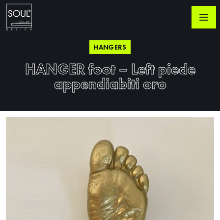
HANGERS
HANGER foot – Left piede
appendiabiti oro