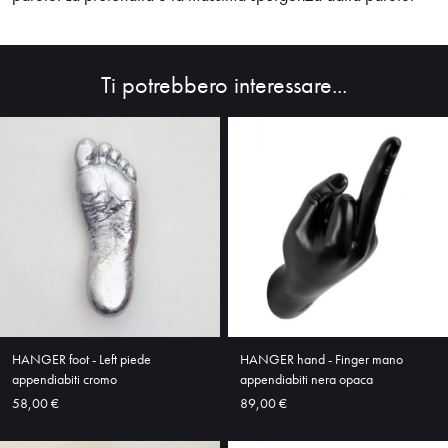
Ti potrebbero interessare...
HOME
ABOUT
SHOP
HANGER foot - Left piede
HANGER hand - Finger mano
appendiabiti cromo
appendiabiti nera opaca
58,00 €
89,00 €