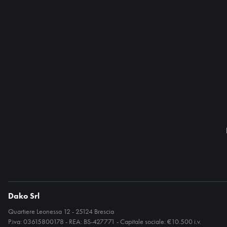
Dako Srl
Quartiere Leonessa 12 - 25124 Brescia
P.iva: 03615800178 - REA: BS-427771 - Capitale sociale: €10.500 i.v.