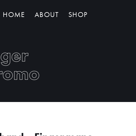
HOME
ABOUT
SHOP
Non ci sono al momento prodotti nel carrello
ger
cromo