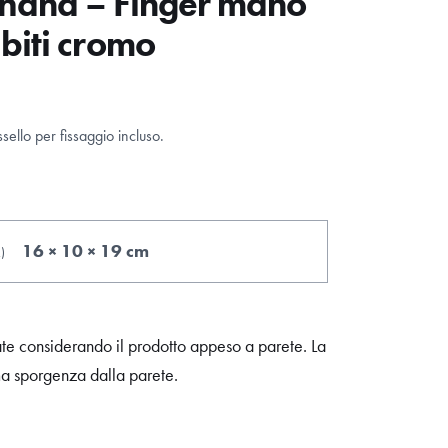
and – Finger mano
biti cromo
ello per fissaggio incluso.
16 × 10 × 19 cm
.
)
ate considerando il prodotto appeso a parete. La
ma sporgenza dalla parete.