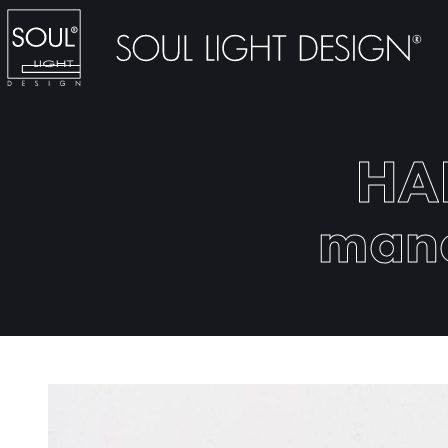
HA
mano