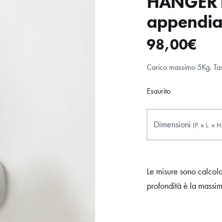
HANGER h
appendia
98,00
€
Carico massimo 5Kg. Tass
Esaurito
Dimensioni
(P.
x
L.
x
H
Le misure sono calcol
profondità è la massi