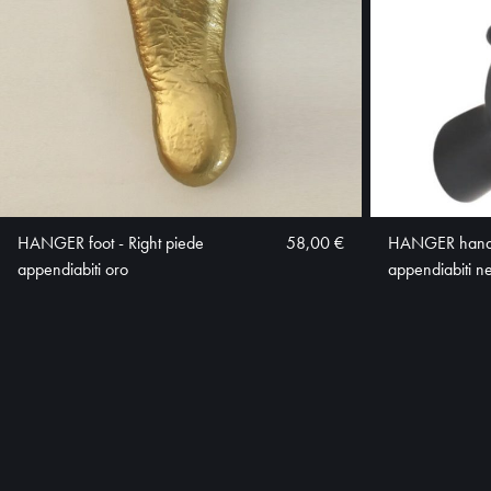
HANGER foot - Right piede
58,00 €
HANGER hand -
appendiabiti oro
appendiabiti n