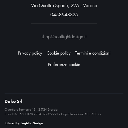
Via Quattro Spade, 22A - Verona
0458948325
shop@soullightdesign.it
Privacy policy
Cookie policy
Termini e condizioni
Preferenze cookie
Dako Srl
Quartiere Leonessa 12 - 25124 Brescia
P.iva: 03615800178 - REA: BS-427771 - Capitale sociale: €10.500 i.v.
Tailored by
Logistic Design