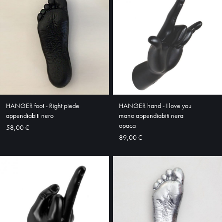
HOME
ABOUT
SHOP
HANGER foot - Right piede
HANGER hand - I love you
appendiabiti nero
mano appendiabiti nera
opaca
58,00 €
89,00 €