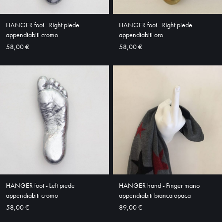
ABOUT
SHOP
HANGER foot - Right piede
HANGER foot - Right piede
appendiabiti cromo
appendiabiti oro
58,00 €
58,00 €
HANGER foot - Left piede
HANGER hand - Finger mano
appendiabiti cromo
appendiabiti bianca opaca
58,00 €
89,00 €