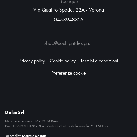
Boutique
Via Quattro Spade, 22A - Verona
0458948325
shop@soullightdesign.it
Privacy policy
Cookie policy
Termini e condizioni
Preferenze cookie
Dako Srl
Quartiere Leonessa 12 - 25124 Brescia
P.iva: 03615800178 - REA: BS-427771 - Capitale sociale: €10.500 i.v.
Tailored by
Logistic Design