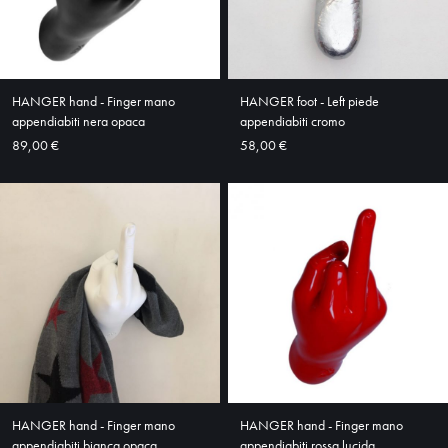
ABOUT
SHOP
HANGER hand - Finger mano
HANGER foot - Left piede
appendiabiti nera opaca
appendiabiti cromo
89,00 €
58,00 €
HANGER hand - Finger mano
HANGER hand - Finger mano
appendiabiti bianca opaca
appendiabiti rossa lucida