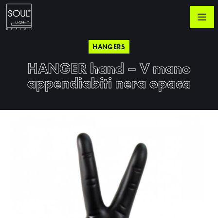
HANGERS
HANGER hand – V mano
appendiabiti nera opaca