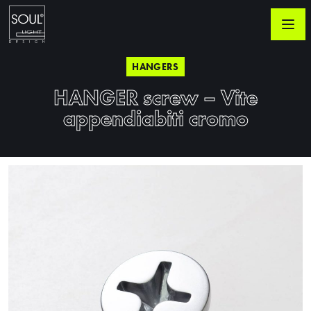
HANGERS
HANGER screw – Vite
appendiabiti cromo