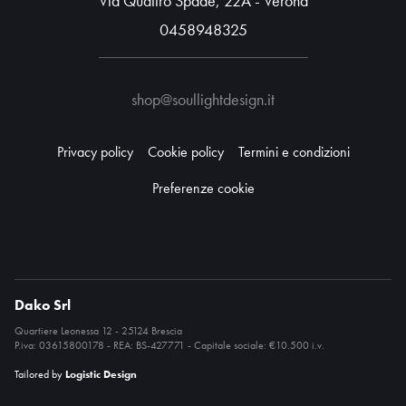
Via Quattro Spade, 22A - Verona
0458948325
shop@soullightdesign.it
Privacy policy
Cookie policy
Termini e condizioni
Preferenze cookie
Dako Srl
Quartiere Leonessa 12 - 25124 Brescia
P.iva: 03615800178 - REA: BS-427771 - Capitale sociale: €10.500 i.v.
Tailored by
Logistic Design