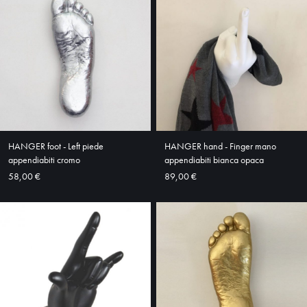
HOME
ABOUT
SHOP
HANGER foot - Left piede
HANGER hand - Finger mano
appendiabiti cromo
appendiabiti bianca opaca
58,00 €
89,00 €