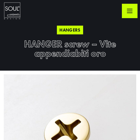
HANGERS
HANGER screw – Vite
appendiabiti oro