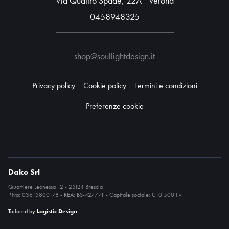
Via Quattro Spade, 22A - Verona
0458948325
shop@soullightdesign.it
Privacy policy
Cookie policy
Termini e condizioni
Preferenze cookie
Dako Srl
Quartiere Leonessa 12 - 25124 Brescia
P.iva: 03615800178 - REA: BS-427771 - Capitale sociale: €10.500 i.v.
Tailored by
Logistic Design