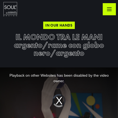
IN OUR HANDS
IL MONDO TRA LE MANI
argento/rame con globo
nero/argento
This
is
a
Playback on other Websites has been disabled by the video
modal
window.
owner.
Video
Player
is
loading.