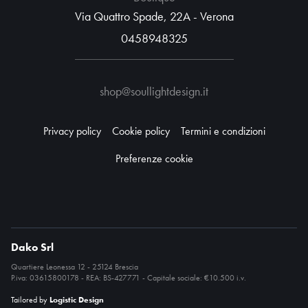
Via Quattro Spade, 22A - Verona
0458948325
shop@soullightdesign.it
Privacy policy
Cookie policy
Termini e condizioni
Preferenze cookie
Dako Srl
Quartiere Leonessa 12 - 25124 Brescia
P.iva: 03615800178 - REA: BS-427771 - Capitale sociale: €10.500 i.v.
Tailored by
Logistic Design