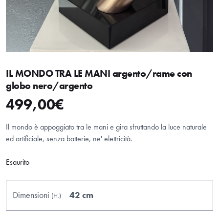
IL MONDO TRA LE MANI argento/rame con
globo nero/argento
499,00
€
HOME
ABOUT
Il mondo è appoggiato tra le mani e gira sfruttando la luce naturale
ed artificiale, senza batterie, ne' elettricità.
SHOP
Esaurito
Dimensioni
42 cm
(H.
)