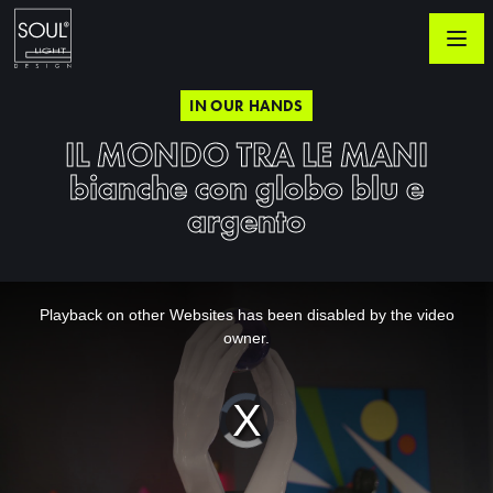
IN OUR HANDS
IL MONDO TRA LE MANI
bianche con globo blu e
argento
This
is
a
Playback on other Websites has been disabled by the video
modal
window.
owner.
Video
Player
is
loading.