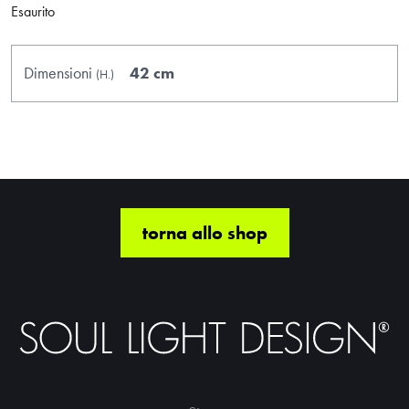
Esaurito
Dimensioni
42 cm
(H.
)
torna allo shop