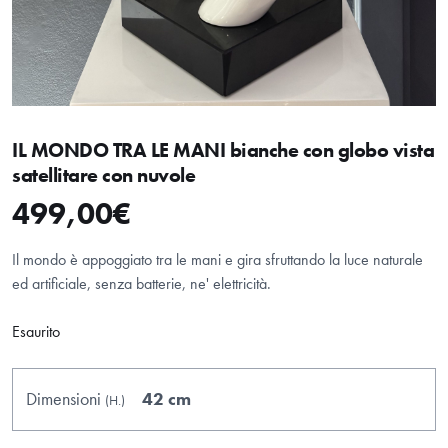
IL MONDO TRA LE MANI bianche con globo vista
satellitare con nuvole
499,00
€
HOME
ABOUT
Il mondo è appoggiato tra le mani e gira sfruttando la luce naturale
ed artificiale, senza batterie, ne' elettricità.
SHOP
Esaurito
Dimensioni
42 cm
(H.
)