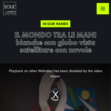
IN OUR HANDS
IL MONDO TRA LE MANI
bianche con globo vista
satellitare con nuvole
This
is
a
Playback on other Websites has been disabled by the video
modal
window.
owner.
Video
Player
is
loading.