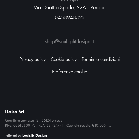
Via Quattro Spade, 22A - Verona
0458948325
shop@soullightdesign.it
Privacy policy
Cookie policy
Termini e condizioni
Preferenze cookie
Dako Srl
Quartiere Leonessa 12 - 25124 Brescia
P.iva: 03615800178 - REA: BS-427771 - Capitale sociale: €10.500 i.v.
Tailored by
Logistic Design