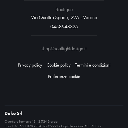
Boutique
Via Quattro Spade, 22A - Verona
0458948325
shop@soullightdesign.it
Privacy policy
Cookie policy
Termini e condizioni
Preferenze cookie
Dako Srl
Quartiere Leonessa 12 - 25124 Brescia
P.iva: 03615800178 - REA: BS-427771 - Capitale sociale: €10.500 i.v.