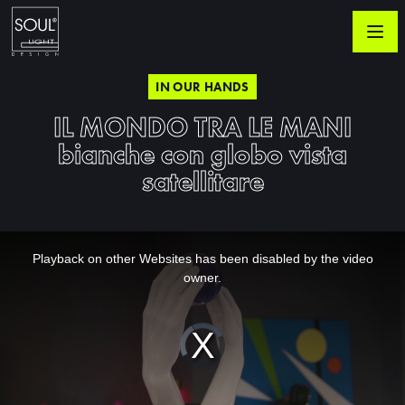
IN OUR HANDS
IL MONDO TRA LE MANI
bianche con globo vista
satellitare
This
is
a
Playback on other Websites has been disabled by the video
modal
window.
owner.
Video
Player
is
loading.