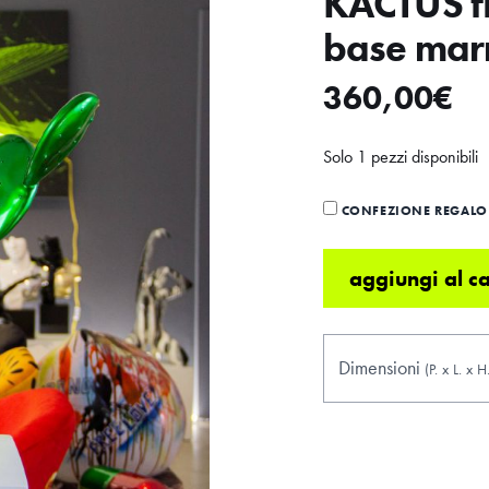
KACTUS fi
base ma
360,00
€
Solo 1 pezzi disponibili
CONFEZIONE REGALO 
aggiungi al ca
Dimensioni
(P.
x
L.
x
H