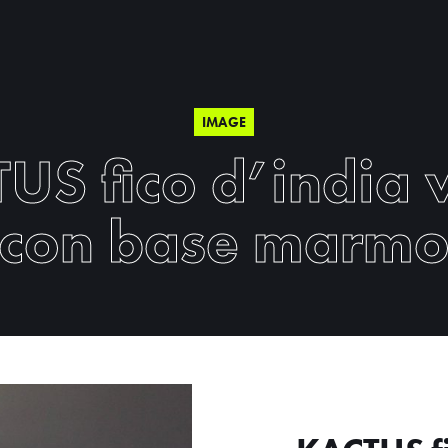
IMAGE
US fico d’india 
con base marm