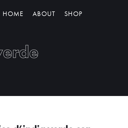
HOME
ABOUT
SHOP
Non ci sono al momento prodotti nel carrello
verde
o