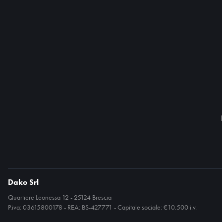
Dako Srl
Quartiere Leonessa 12 - 25124 Brescia
P.iva: 03615800178 - REA: BS-427771 - Capitale sociale: €10.500 i.v.