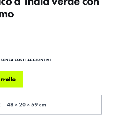
co d’india verde con
rmo
SENZA COSTI AGGIUNTIVI
rrello
48 × 20 × 59 cm
.
)