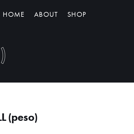
HOME
ABOUT
SHOP
Non ci sono al momento prodotti nel carrello
)
L (peso)