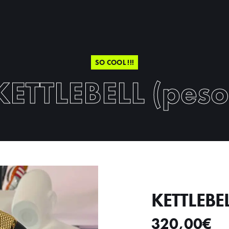
SO COOL !!!
KETTLEBELL (peso
KETTLEBEL
320,00
€