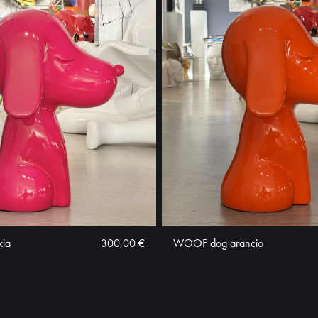
ia
300,00 €
WOOF dog arancio