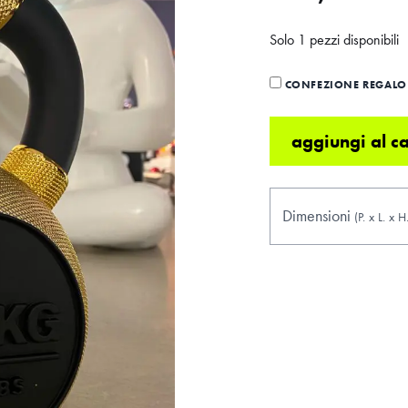
Solo 1 pezzi disponibili
CONFEZIONE REGALO 
aggiungi al ca
Dimensioni
(P.
x
L.
x
H