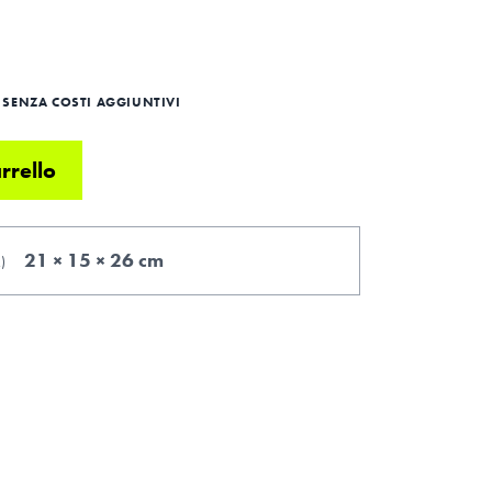
SENZA COSTI AGGIUNTIVI
rrello
21 × 15 × 26 cm
.
)