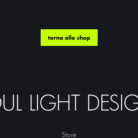
torna allo shop
Store