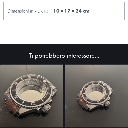
Dimensioni
10 × 17 × 24 cm
(P.
x
L.
x
H.
)
Ti potrebbero interessare...
HOME
ABOUT