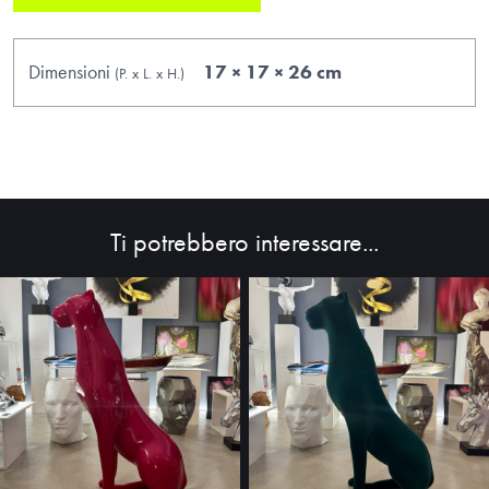
Dimensioni
17 × 17 × 26 cm
(P.
x
L.
x
H.
)
Ti potrebbero interessare...
HOME
ABOUT