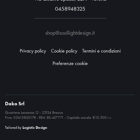
0458948325
shop@soullightdesign.it
Privacy policy
Cookie policy
Termini e condizioni
Preferenze cookie
Dako Srl
Quartiere Leonessa 12 - 25124 Brescia
P.iva: 03615800178 - REA: BS-427771 - Capitale sociale: €10.500 i.v.
Tailored by
Logistic Design