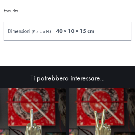
Esaurito
Dimensioni
40 × 10 × 15 cm
(P.
x
L.
x
H.
)
Ti potrebbero interessare...
HOME