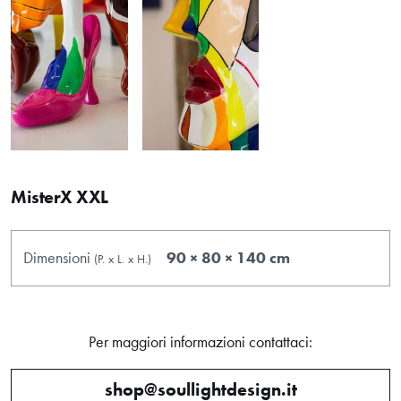
MisterX XXL
Dimensioni
90 × 80 × 140 cm
(P.
x
L.
x
H.
)
Per maggiori informazioni contattaci:
shop@soullightdesign.it