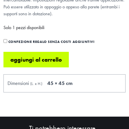
Può essere utilizzato in appoggio o appeso alla parete (entrambi i
supporti sono in dotazione).
Solo 1 pezzi disponibili
CONFEZIONE REGALO SENZA COSTI AGGIUNTIVI
aggiungi al carrello
Dimensioni
45 × 45 cm
(L.
x
H.
)
HOME
ABOUT
SHOP
Ti potrebbero interessare...