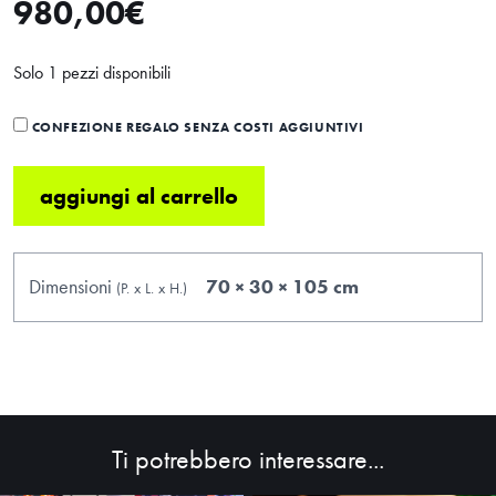
980,00
€
Solo 1 pezzi disponibili
CONFEZIONE REGALO SENZA COSTI AGGIUNTIVI
aggiungi al carrello
Dimensioni
70 × 30 × 105 cm
(P.
x
L.
x
H.
)
Ti potrebbero interessare...