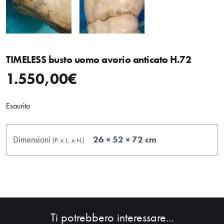
TIMELESS busto uomo avorio anticato H.72
1.550,00
€
Esaurito
Dimensioni
26 × 52 × 72 cm
(P.
x
L.
x
H.
)
Ti potrebbero interessare...