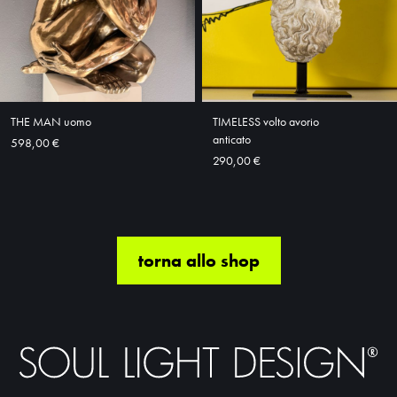
THE MAN uomo
TIMELESS volto avorio
anticato
598,00 €
290,00 €
torna allo shop