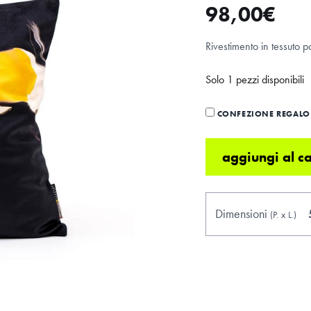
98,00
€
Rivestimento in tessuto po
Solo 1 pezzi disponibili
CONFEZIONE REGALO 
aggiungi al ca
Dimensioni
(P.
x
L.
)