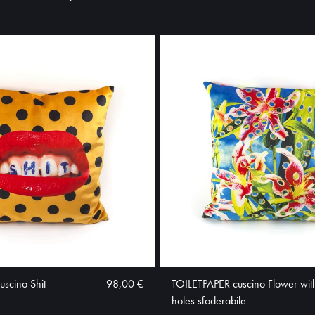
scino Shit
98,00 €
TOILETPAPER cuscino Flower wit
holes sfoderabile