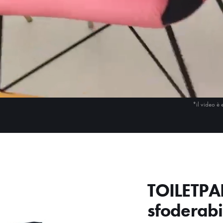
*il video è 
TOILETPA
sfoderabi