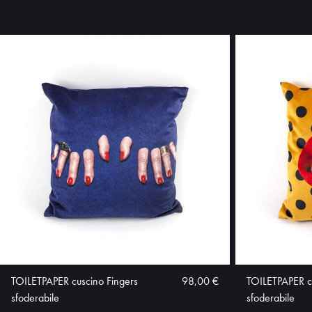
TOILETPAPER cuscino Fingers
98,00 €
TOILETPAPER cu
sfoderabile
sfoderabile