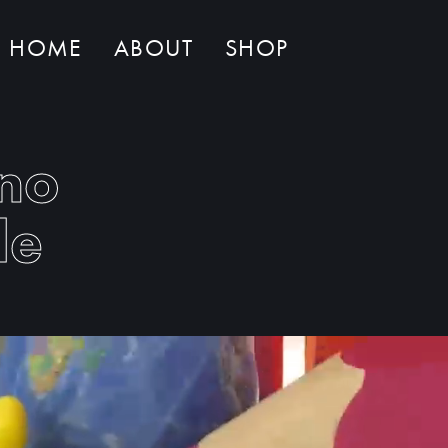
HOME
ABOUT
SHOP
Non ci sono al momento prodotti nel carrello
ino
le