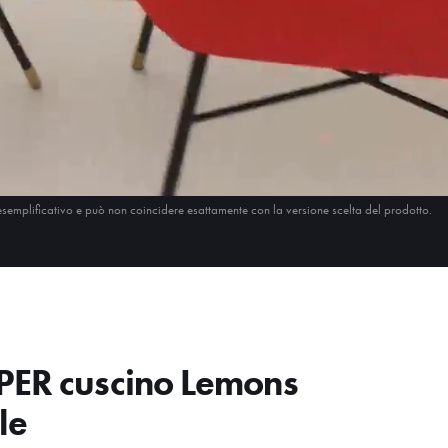
esemplificativo e può non coincidere esattamente con la versione scelta del prodotto.
PER cuscino Lemons
le