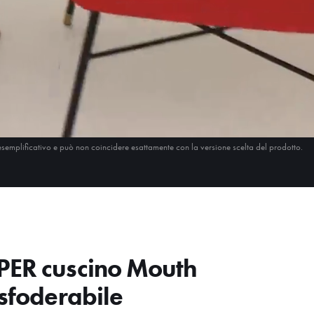
esemplificativo e può non coincidere esattamente con la versione scelta del prodotto.
PER cuscino Mouth
 sfoderabile