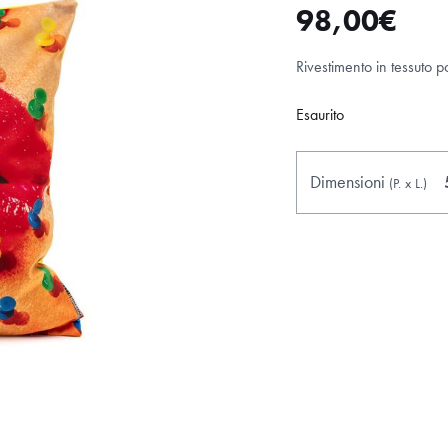
98,00
€
Rivestimento in tessuto po
Esaurito
Dimensioni
(P.
x
L.
)