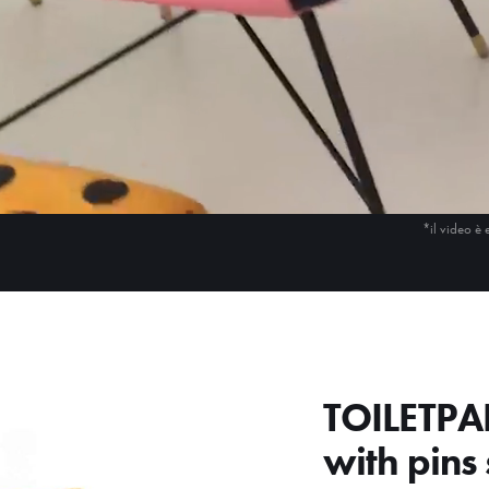
*il video è 
TOILETPA
with pins