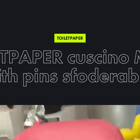
TOILETPAPER
TPAPER cuscino
th pins sfoderab