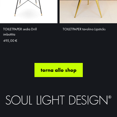
TOILETPAPER sedia Drill
TOILETPAPER tavolino Lipsticks
imbottita
495,00 €
torna allo shop