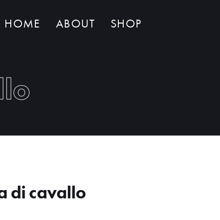
HOME
ABOUT
SHOP
Non ci sono al momento prodotti nel carrello
llo
a di cavallo