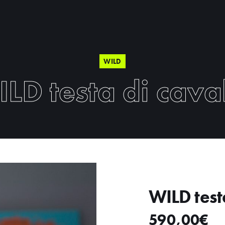
WILD
LD testa di cava
WILD test
590,00
€