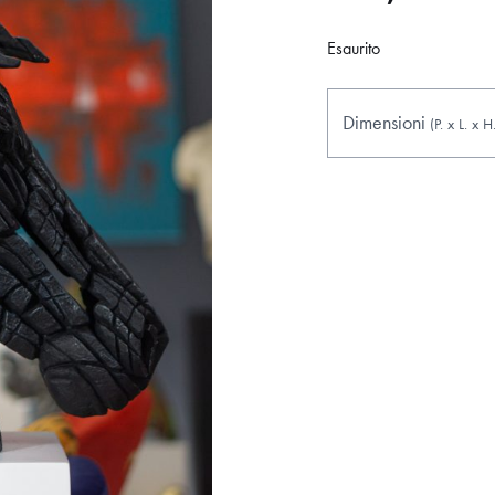
Esaurito
Dimensioni
(P.
x
L.
x
H