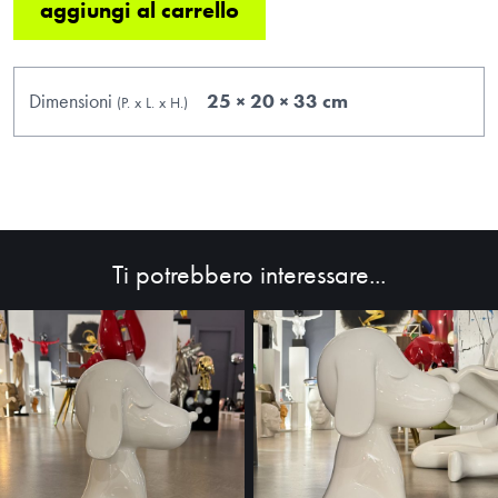
aggiungi al carrello
Dimensioni
25 × 20 × 33 cm
(P.
x
L.
x
H.
)
HOME
ABOUT
Ti potrebbero interessare...
SHOP