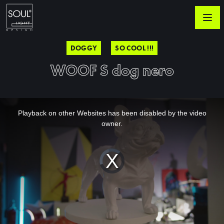
DOGGY
SO COOL !!!
WOOF S dog nero
This
is
a
Playback on other Websites has been disabled by the video
modal
window.
owner.
Video
Player
is
loading.