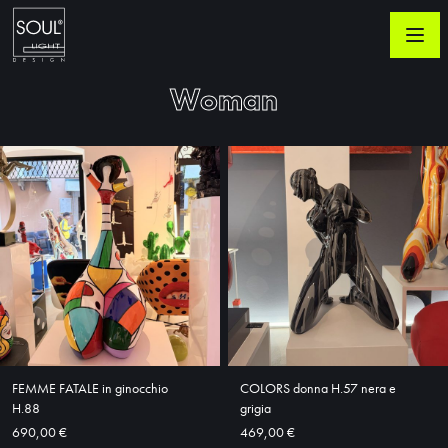
Woman
FEMME FATALE in ginocchio
COLORS donna H.57 nera e
H.88
grigia
690,00 €
469,00 €