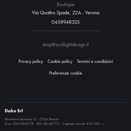
Boutique
Via Quattro Spade, 22A - Verona
0458948325
shop@soullightdesign.it
Privacy policy
Cookie policy
Termini e condizioni
Preferenze cookie
Dako Srl
Quartiere Leonessa 12 - 25124 Brescia
P.iva: 03615800178 - REA: BS-427771 - Capitale sociale: €10.500 i.v.