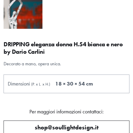
DRIPPING eleganza donna H.54 bianca e nero
by Dario Carlini
Decorato a mano, opera unica.
Dimensioni
18 × 30 × 54 cm
(P.
x
L.
x
H.
)
Per maggiori informazioni contattaci:
shop@soullightdesign.it