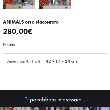
ANIMALS orso sfaccettato
280,00
€
Esaurito
Dimensioni
42 × 17 × 24 cm
(P.
x
L.
x
H.
)
Ti potrebbero interessare...