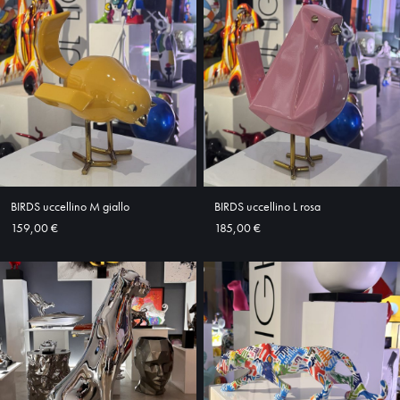
HOME
ABOUT
SHOP
BIRDS uccellino M giallo
BIRDS uccellino L rosa
159,00 €
185,00 €