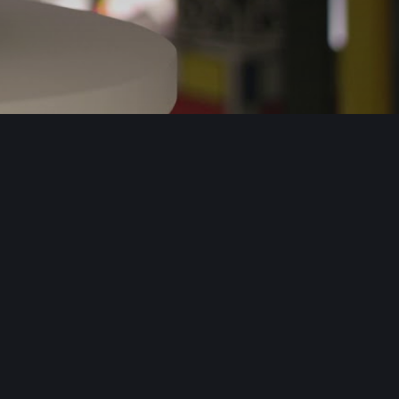
esemplificativo e può non coincidere esattamente con la versione scelta del prodotto.
la rossa H.29