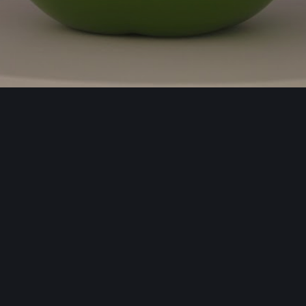
*il video è 
APPLE me
79,00
€
Anche per esterno