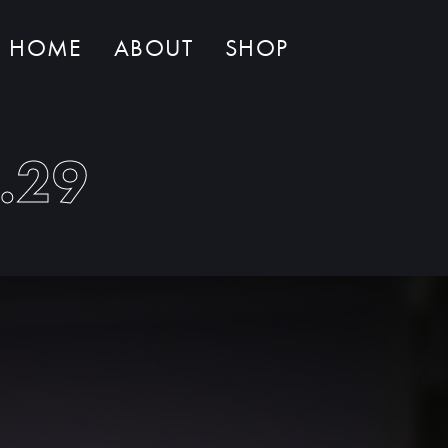
HOME
ABOUT
SHOP
Non ci sono al momento prodotti nel carrello
.29