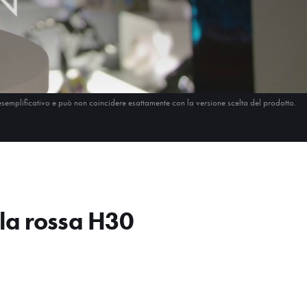
esemplificativo e può non coincidere esattamente con la versione scelta del prodotto.
la rossa H30