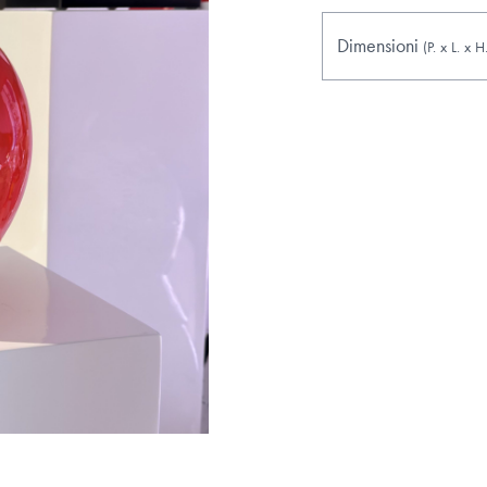
Dimensioni
(P.
x
L.
x
H