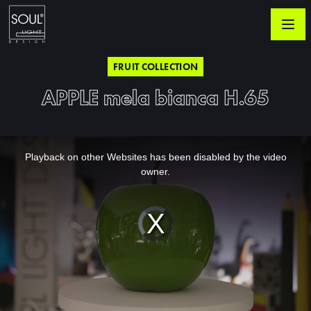
FRUIT COLLECTION
APPLE mela bianca H.65
This
is
a
Playback on other Websites has been disabled by the video
modal
window.
owner.
Video
Player
is
loading.