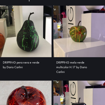
DRIPPING pera nera e verde
DRIPPING mela verde
by Dario Carlini
multicolor H.17 by Dario
Carlini