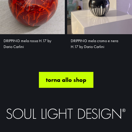
DRIPPING mela rossa H.17 by
DRIPPING mela cromo e nera
Dario Carlini
H.17 by Dario Carlini
torna allo shop