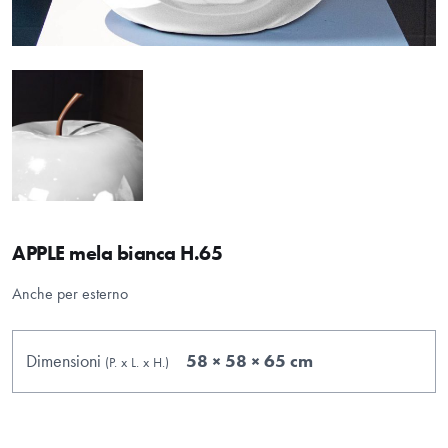
APPLE mela bianca H.65
Anche per esterno
Dimensioni
58 × 58 × 65 cm
(P.
x
L.
x
H.
)