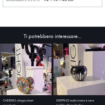
Ti potrebbero interessare...
HOME
ABOUT
SHOP
CHERRIES ciliegia street
DRIPPING mela cromo e nera