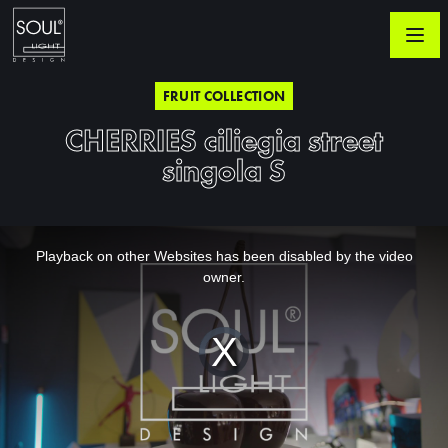
FRUIT COLLECTION
CHERRIES ciliegia street
singola S
This
is
a
Playback on other Websites has been disabled by the video
modal
window.
owner.
Video
Player
is
loading.