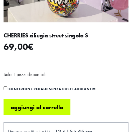
CHERRIES ciliegia street singola S
69,00
€
Solo 1 pezzi disponibili
CONFEZIONE REGALO SENZA COSTI AGGIUNTIVI
aggiungi al carrello
Dimensioni
12 × 15 × 45 cm
(P.
x
L.
x
H.
)