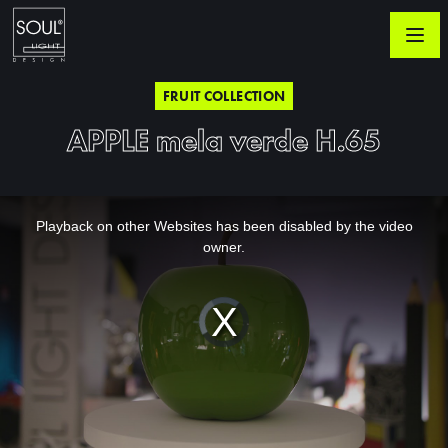
FRUIT COLLECTION
APPLE mela verde H.65
This
is
a
Playback on other Websites has been disabled by the video
modal
window.
owner.
Video
Player
is
loading.