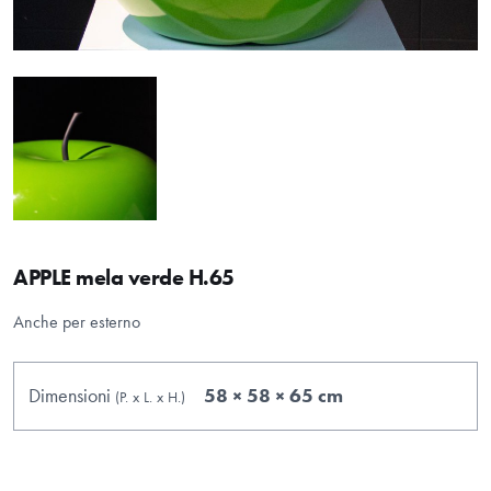
APPLE mela verde H.65
Anche per esterno
Dimensioni
58 × 58 × 65 cm
(P.
x
L.
x
H.
)